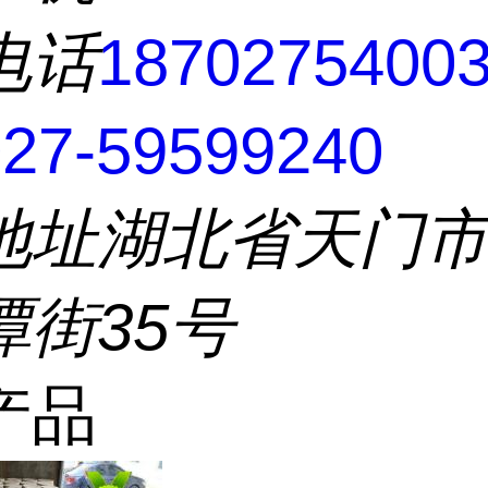
电话
1870275400
7-59599240
地址
湖北省天门
潭街35号
产品