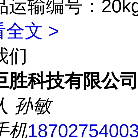
运输编号：20kg
全文 >
我们
巨胜科技有限公
人
孙敏
手机
1870275400