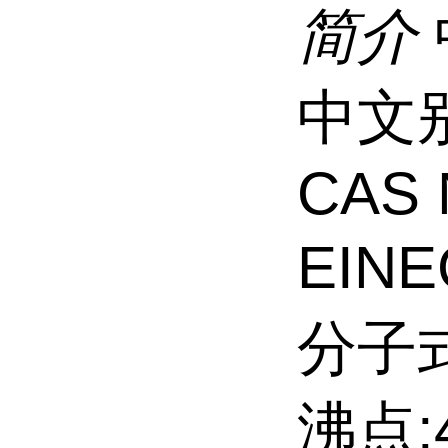
简介
中文
CAS 
EINE
分子式
沸点:4