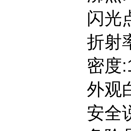
闪光点:
折射率
密度:1
外观
安全说