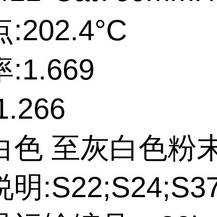
202.4°C
:1.669
.266
白色 至灰白色粉
明:S22;S24;S3