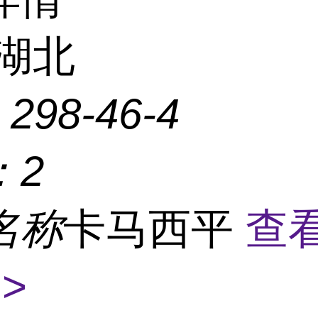
湖北
：
298-46-4
：
2
名称
卡马西平
查
>