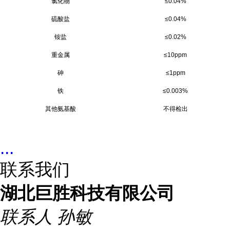
氯化物
≤0.04%
硫酸盐
≤0.04%
铵盐
≤0.02%
重金属
≤10ppm
砷
≤1ppm
铁
≤0.003%
其他氨基酸
不得检出
...
联系我们
湖北巨胜科技有限公司
联系人
孙敏