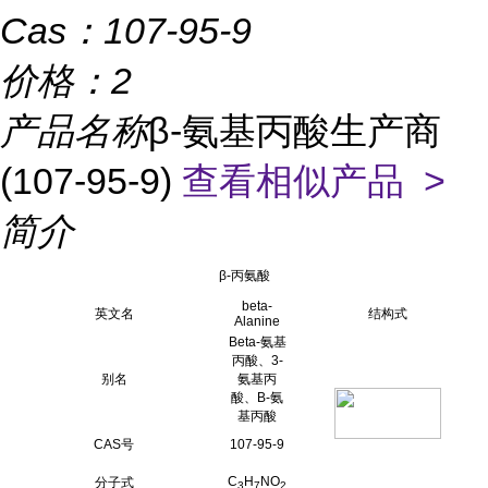
Cas：
107-95-9
价格：
2
产品名称
β-氨基丙酸生产商
(107-95-9)
查看相似产品 >
简介
β-丙氨酸
beta-
英文名
结构式
Alanine
Beta-氨基
丙酸、3-
别名
氨基丙
酸、B-氨
基丙酸
CAS号
107-95-9
C
H
NO
分子式
3
7
2