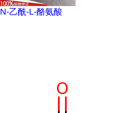
N-乙酰-L-酪氨酸