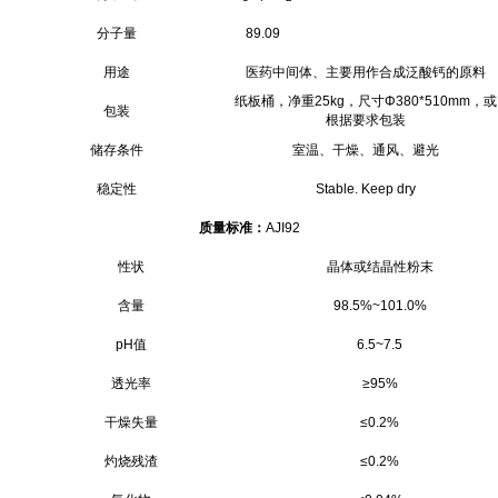
分子量
89.09
用途
医药中间体、主要用作合成泛酸钙的原料
纸板桶，净重25kg，尺寸Φ380*510mm，或
包装
根据要求包装
储存条件
室温、干燥、通风、避光
稳定性
Stable. Keep dry
质量标准：
AJI92
性状
晶体或结晶性粉末
含量
98.5%~101.0%
pH值
6.5~7.5
透光率
≥95%
干燥失量
≤0.2%
灼烧残渣
≤0.2%