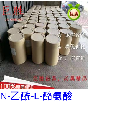
N-乙酰-L-酪氨酸