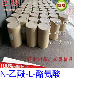
N-乙酰-L-酪氨酸