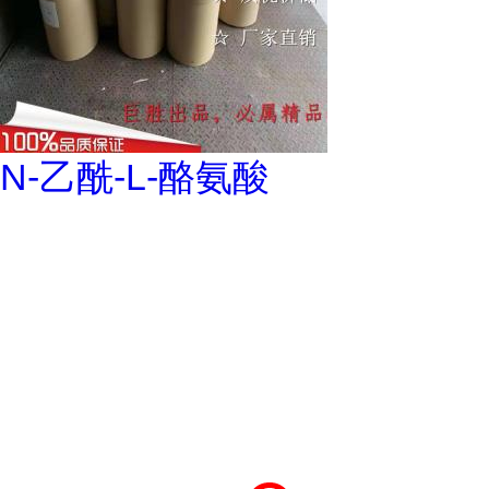
N-乙酰-L-酪氨酸