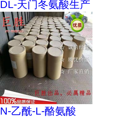
DL-天门冬氨酸生产
N-乙酰-L-酪氨酸