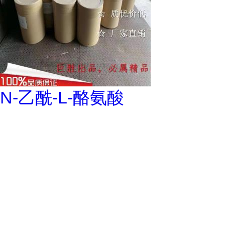
N-乙酰-L-酪氨酸