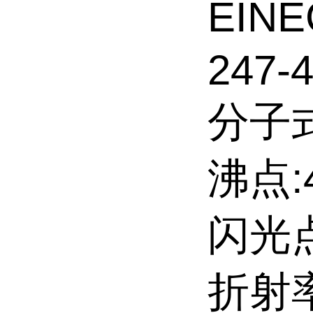
EINE
247-4
分子式
沸点:4
闪光点:
折射率: