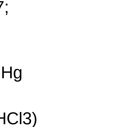
;
mHg
HCl3)