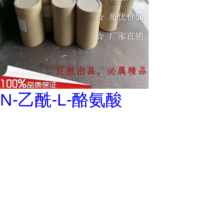
N-乙酰-L-酪氨酸