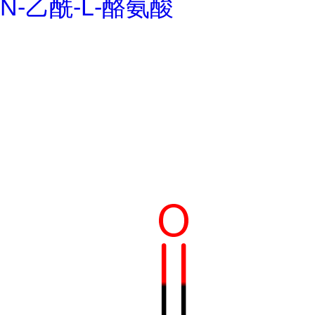
N-乙酰-L-酪氨酸