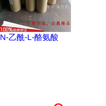
N-乙酰-L-酪氨酸