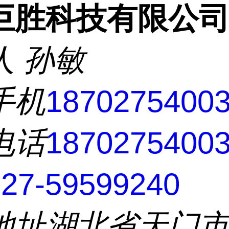
巨胜科技有限公
人
孙敏
手机
1870275400
电话
1870275400
7-59599240
地址
湖北省天门