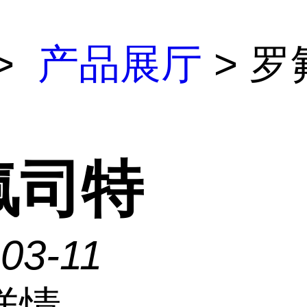
>
产品展厅
> 罗
氟司特
03-11
详情