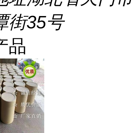
潭街35号
产品