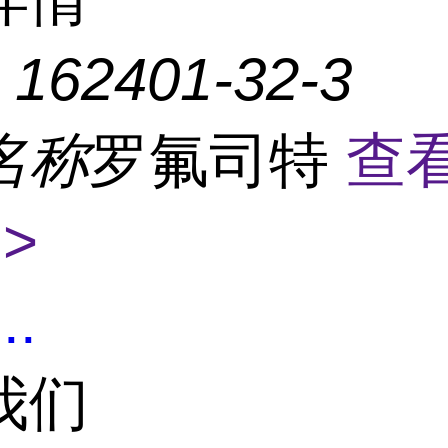
：
162401-32-3
名称
罗氟司特
查
>
...
我们