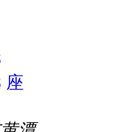
司
3
3 座
市黄潭