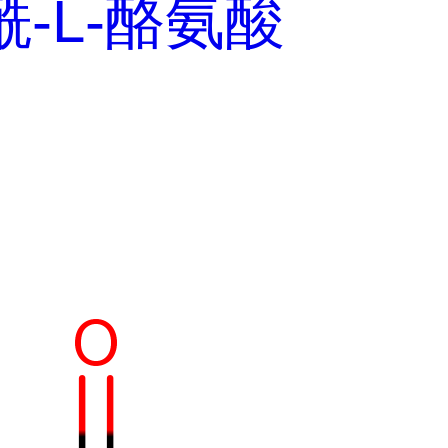
酰-L-酪氨酸