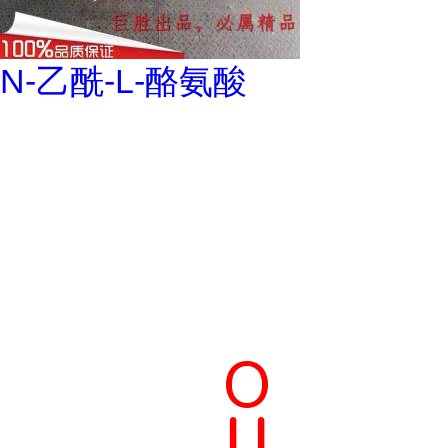
N-乙酰-L-酪氨酸