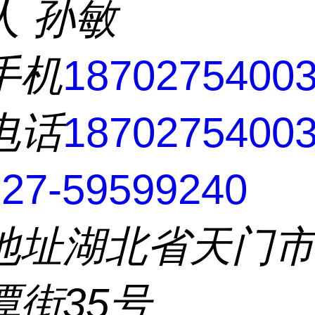
人
孙敏
手机
1870275400
电话
1870275400
7-59599240
地址
湖北省天门
潭街35号