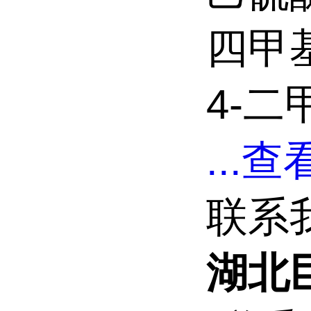
四甲基
4-二
...
查看
联系
湖北