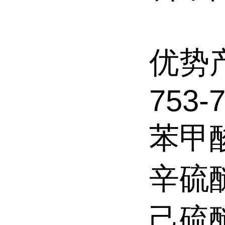
优势
753-7
苯甲酸
辛硫醚 
己硫醚 