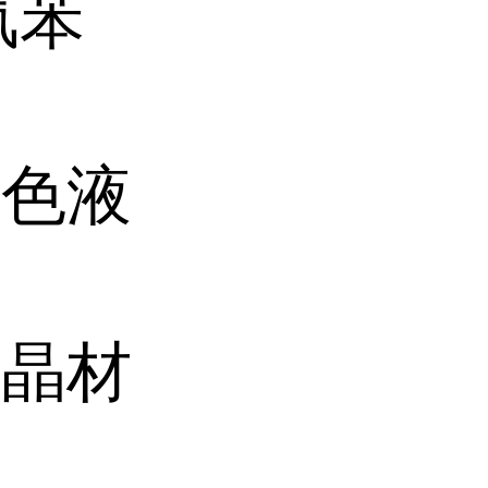
氟苯
黄色液
液晶材