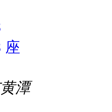
3
3 座
市黄潭