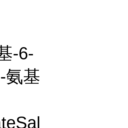
-6-
3-氨基
teSal