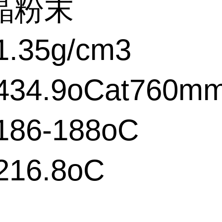
晶粉末
.35g/cm3
34.9oCat760m
86-188oC
16.8oC