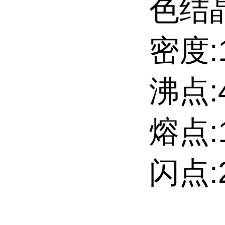
色结
密度:1
沸点:4
熔点:1
闪点:2