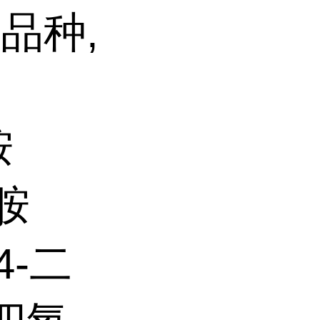
品种,
胺
苯胺
,4-二