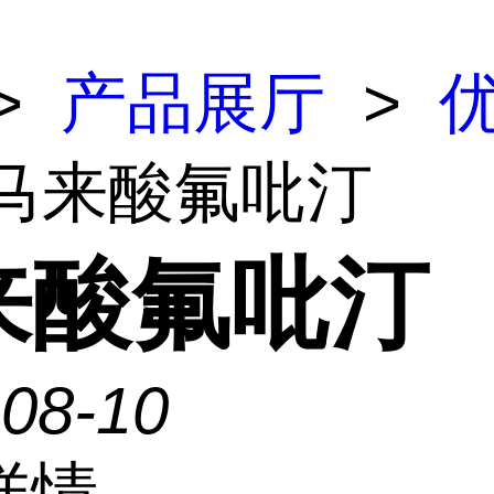
>
产品展厅
>
 马来酸氟吡汀
来酸氟吡汀
-08-10
详情