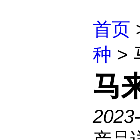
首页
种
>
马
2023
产品