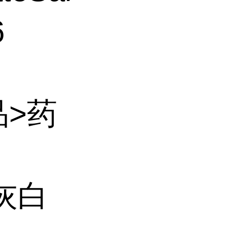
6
品>药
灰白