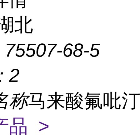
湖北
：
75507-68-5
：
2
名称
马来酸氟吡
产品 >