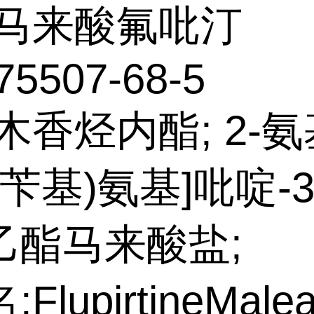
马来酸氟吡汀
75507-68-5
木香烃内酯; 2-氨基
-氟苄基)氨基]吡啶-
乙酯马来酸盐;
FlupirtineMalea