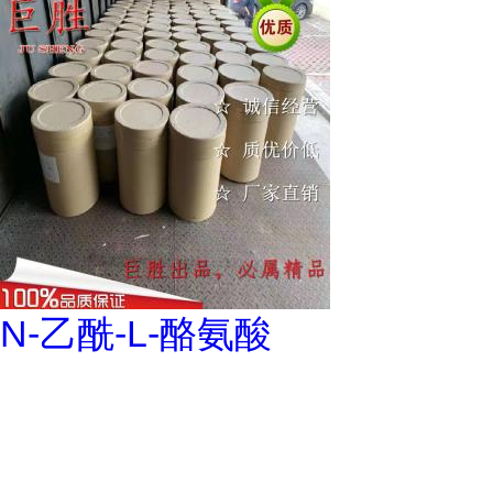
N-乙酰-L-酪氨酸