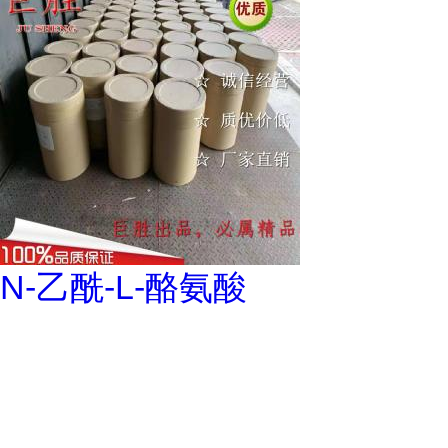
N-乙酰-L-酪氨酸