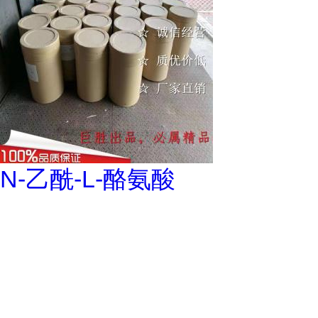
N-乙酰-L-酪氨酸