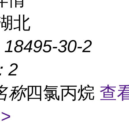
湖北
：
18495-30-2
：
2
名称
四氯丙烷
查
>