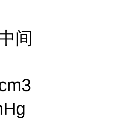
药中间
cm3
mHg