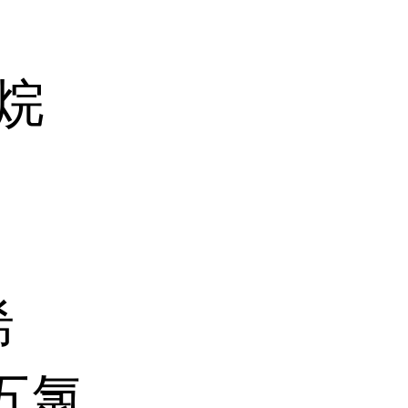
丙烷
烯
3-五氯