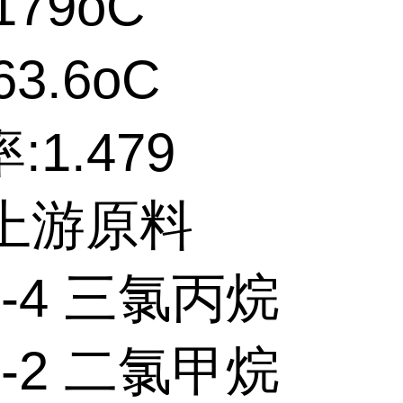
179oC
3.6oC
:1.479
个上游原料
18-4 三氯丙烷
09-2 二氯甲烷