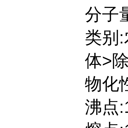
分子量:
类别
体>
物化性
沸点:1