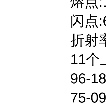
熔点:
闪点:6
折射率
11
96-
75-