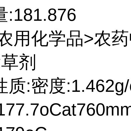
181.876
:农用化学品>农
除草剂
质:密度:1.462g/
77.7oCat760m