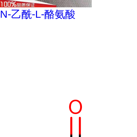
N-乙酰-L-酪氨酸