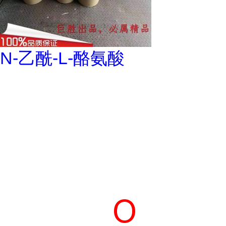
N-乙酰-L-酪氨酸