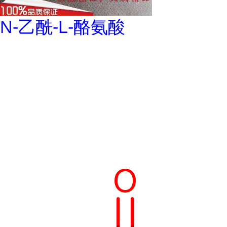
N-乙酰-L-酪氨酸