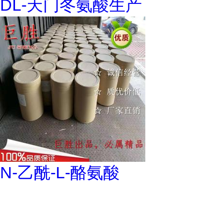
DL-天门冬氨酸生产
N-乙酰-L-酪氨酸