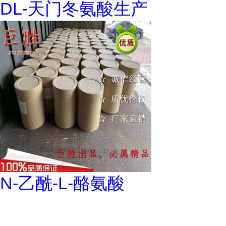
DL-天门冬氨酸生产
N-乙酰-L-酪氨酸