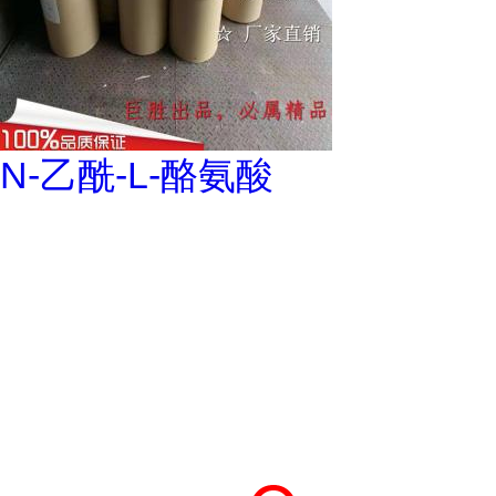
N-乙酰-L-酪氨酸