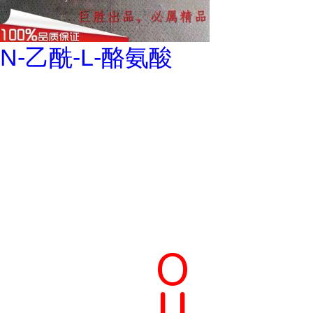
N-乙酰-L-酪氨酸