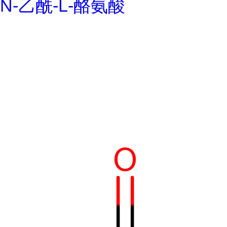
N-乙酰-L-酪氨酸