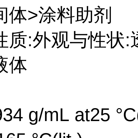
间体>涂料助剂
性质:外观与性状:
液体
34 g/mL at25 °C(l