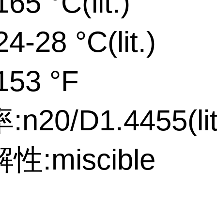
5 °C(lit.)
-28 °C(lit.)
53 °F
n20/D1.4455(lit
:miscible