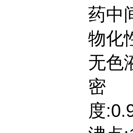
药中
物化
无色
密
度:0.9