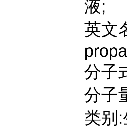
液;
英文名:
propa
分子式
分子量:
类别