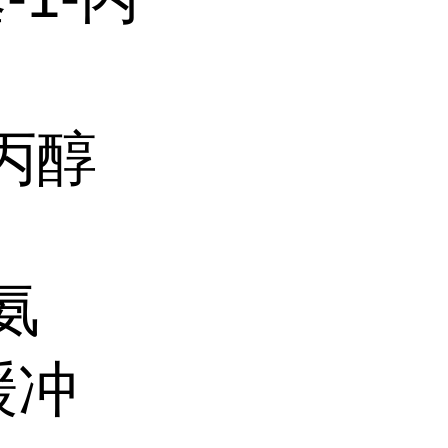
-丙醇
氨
缓冲