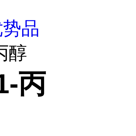
优势品
-丙醇
1-丙