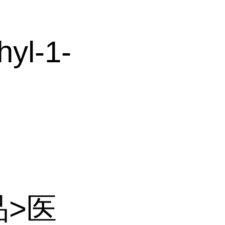
yl-1-
品>医