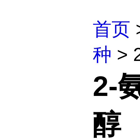
首页
种
> 
2-
醇