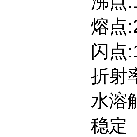
沸点:16
熔点:24
闪点:1
折射率:
水溶解性
稳定