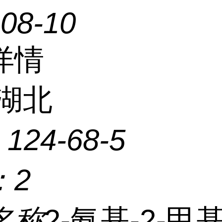
-08-10
详情
湖北
：
124-68-5
：
2
名称
2-氨基-2-甲基