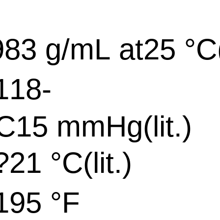
83 g/mL at25 °C(l
18-
C15 mmHg(lit.)
1 °C(lit.)
95 °F