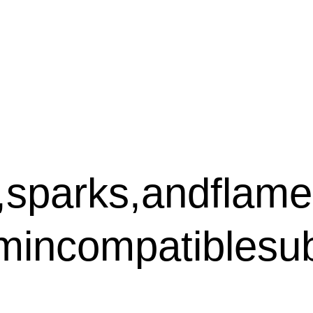
)
arks,andflame.St
omincompatiblesu