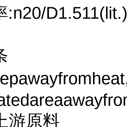
20/D1.511(lit.
条
pawayfromheat,sp
latedareaawayfr
个上游原料