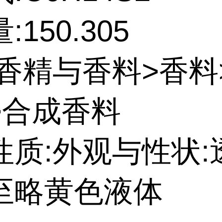
150.305
:香精与香料>香料
>合成香料
性质:外观与性状:
至略黄色液体