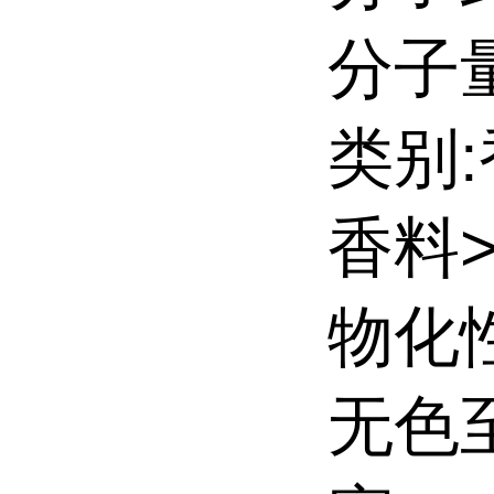
分子量:
类别
香料
物化
无色