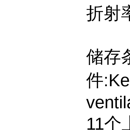
折射率:n
储存
件:Kee
venti
11