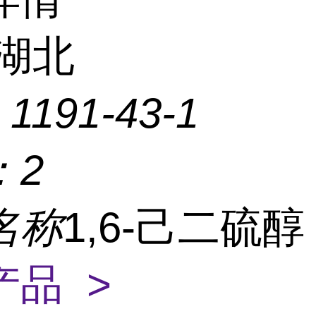
湖北
：
1191-43-1
：
2
名称
1,6-己二硫
产品 >