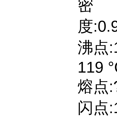
密
度:0.9
沸点:1
119 °
熔点:?2
闪点:1