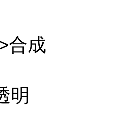
>合成
透明