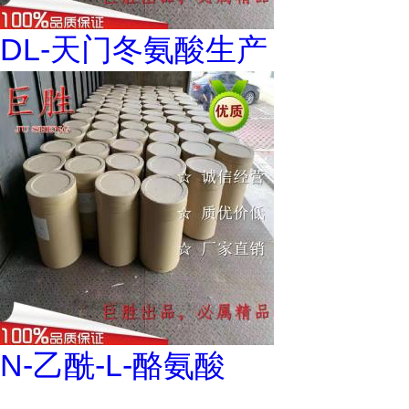
DL-天门冬氨酸生产
N-乙酰-L-酪氨酸