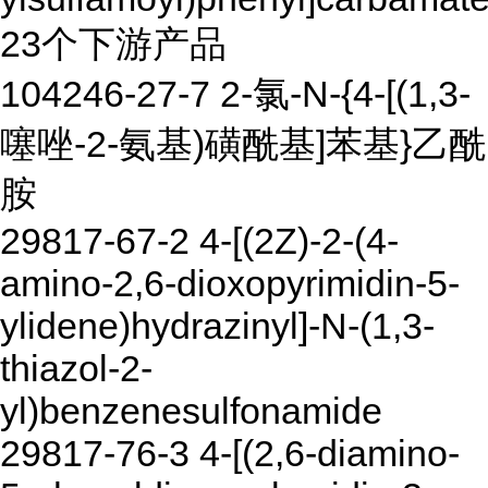
23个下游产品
104246-27-7 2-氯-N-{4-[(1,3-
噻唑-2-氨基)磺酰基]苯基}乙酰
胺
29817-67-2 4-[(2Z)-2-(4-
amino-2,6-dioxopyrimidin-5-
ylidene)hydrazinyl]-N-(1,3-
thiazol-2-
yl)benzenesulfonamide
29817-76-3 4-[(2,6-diamino-