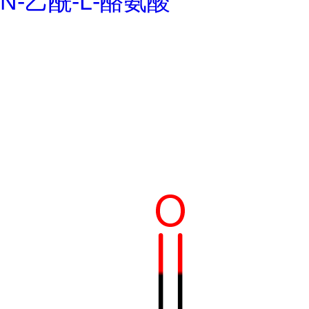
N-乙酰-L-酪氨酸