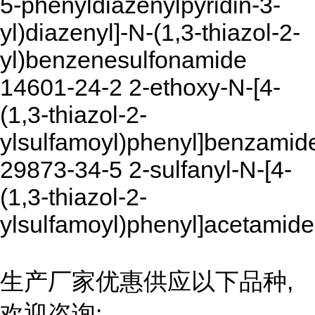
5-phenyldiazenylpyridin-3-
yl)diazenyl]-N-(1,3-thiazol-2-
yl)benzenesulfonamide
14601-24-2 2-ethoxy-N-[4-
(1,3-thiazol-2-
ylsulfamoyl)phenyl]benzamid
29873-34-5 2-sulfanyl-N-[4-
(1,3-thiazol-2-
ylsulfamoyl)phenyl]acetamide
生产厂家优惠供应以下品种,
欢迎咨询: