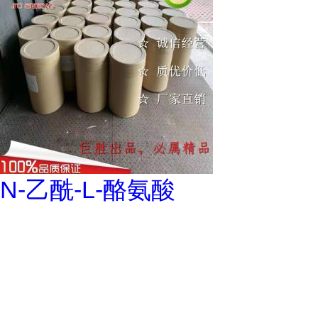
N-乙酰-L-酪氨酸