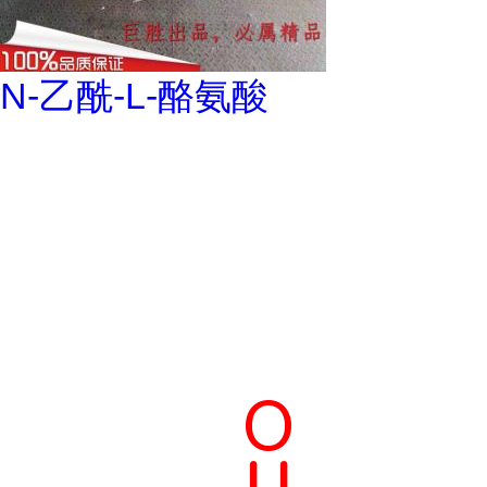
N-乙酰-L-酪氨酸