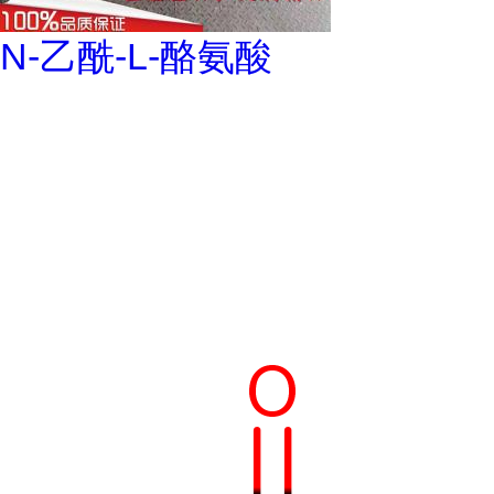
N-乙酰-L-酪氨酸