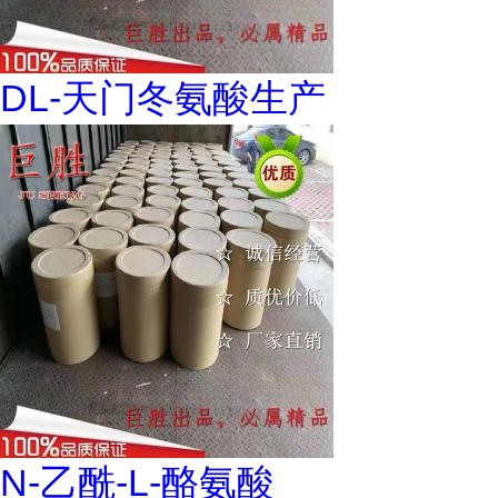
DL-天门冬氨酸生产
N-乙酰-L-酪氨酸