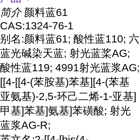
简介
颜料蓝61
CAS:1324-76-1
别名:颜料蓝61; 酸性蓝110; 六
蓝光碱染天蓝; 射光蓝桨AG;
酸性蓝119; 4991射光蓝浆AG;
[[4-[[4-(苯胺基)苯基][4-(苯基
亚氨基)-2,5-环己二烯-1-亚基]
甲基]苯基]氨基]苯磺酸; 射光
蓝浆AG-R;
英文名:2-[[4-[bis(4-