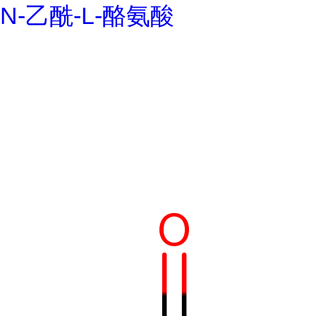
N-乙酰-L-酪氨酸