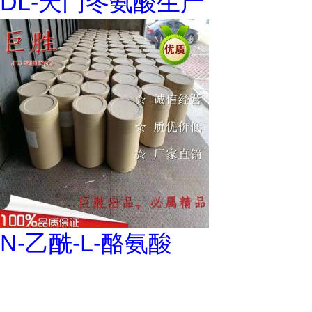
DL-天门冬氨酸生产
N-乙酰-L-酪氨酸