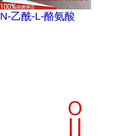
N-乙酰-L-酪氨酸