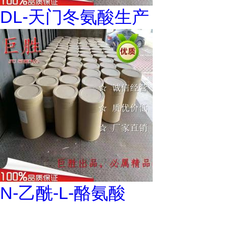
DL-天门冬氨酸生产
N-乙酰-L-酪氨酸