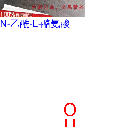
N-乙酰-L-酪氨酸