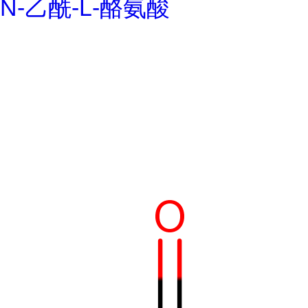
N-乙酰-L-酪氨酸