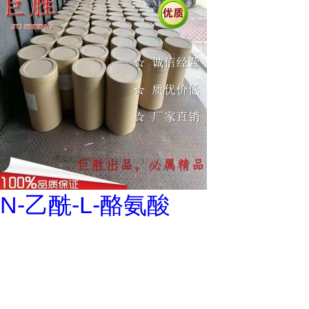
N-乙酰-L-酪氨酸