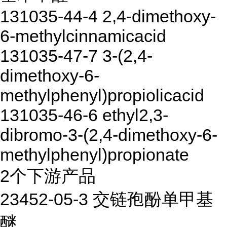
131035-44-4 2,4-dimethoxy-
6-methylcinnamicacid
131035-47-7 3-(2,4-
dimethoxy-6-
methylphenyl)propiolicacid
131035-46-6 ethyl2,3-
dibromo-3-(2,4-dimethoxy-6-
methylphenyl)propionate
2个下游产品
23452-05-3 交链孢酚单甲基
醚