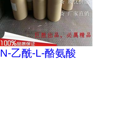
N-乙酰-L-酪氨酸