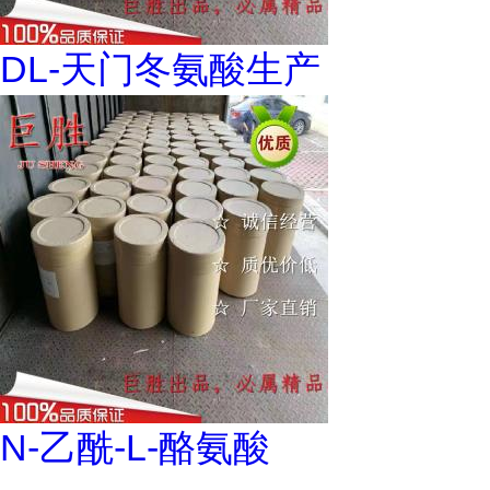
DL-天门冬氨酸生产
N-乙酰-L-酪氨酸