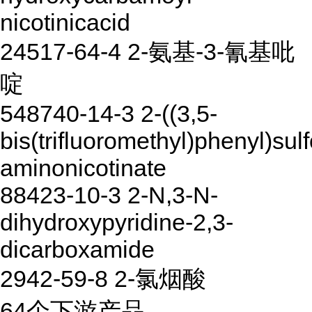
nicotinicacid
24517-64-4 2-氨基-3-氰基吡
啶
548740-14-3 2-((3,5-
bis(trifluoromethyl)phenyl)sulf
aminonicotinate
88423-10-3 2-N,3-N-
dihydroxypyridine-2,3-
dicarboxamide
2942-59-8 2-氯烟酸
64个下游产品