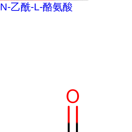
N-乙酰-L-酪氨酸