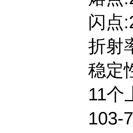
闪点:2
折射率
稳定性:
11
103-