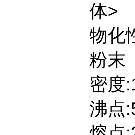
体>
物化
粉末
密度:1
沸点:5
熔点: