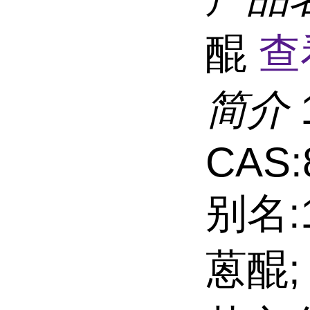
醌
查
简介
CAS:
别名:1
蒽醌;