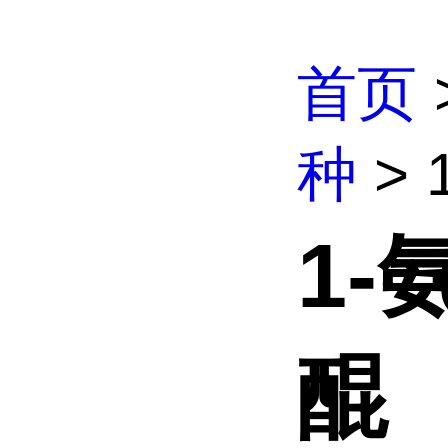
首页
种
> 
1-
醌