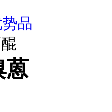
优势品
蒽醌
溴蒽