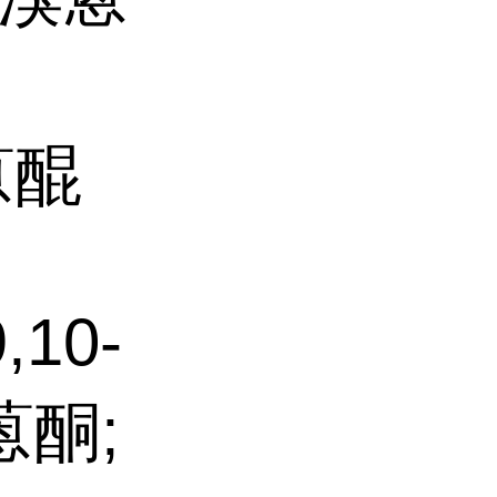
蒽醌
,10-
蒽酮;