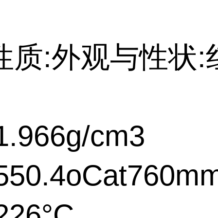
性质:外观与性状:
.966g/cm3
50.4oCat760m
226°C