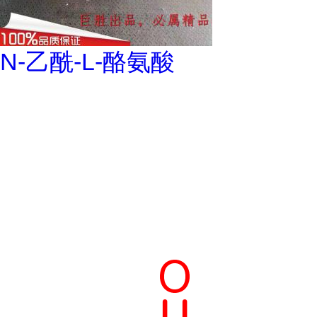
N-乙酰-L-酪氨酸