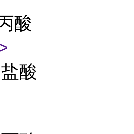
基丙酸
>
酸盐酸