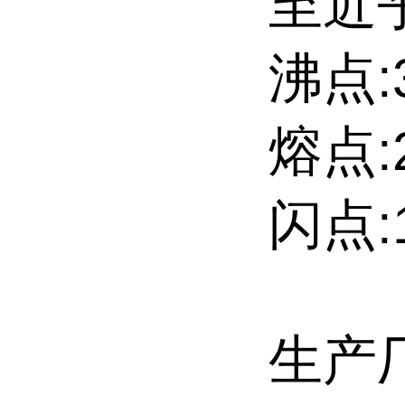
至近
沸点:3
熔点:
闪点:1
生产