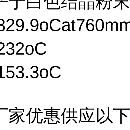
乎于白色结晶粉
29.9oCat760m
232oC
53.3oC
厂家优惠供应以下