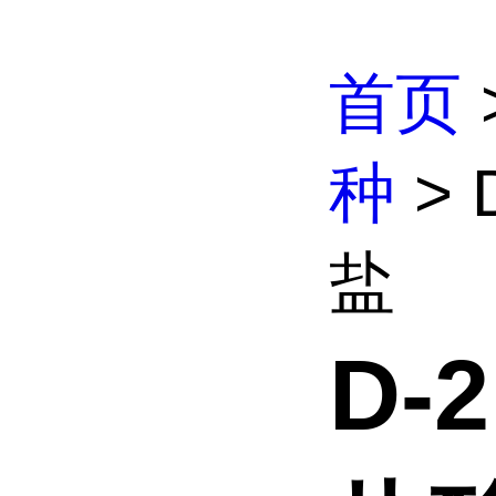
首页
种
> 
盐
D-