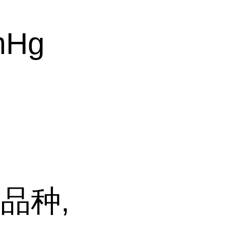
末
mHg
品种,