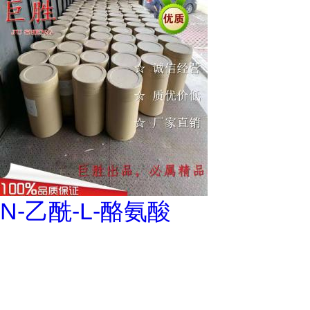
N-乙酰-L-酪氨酸