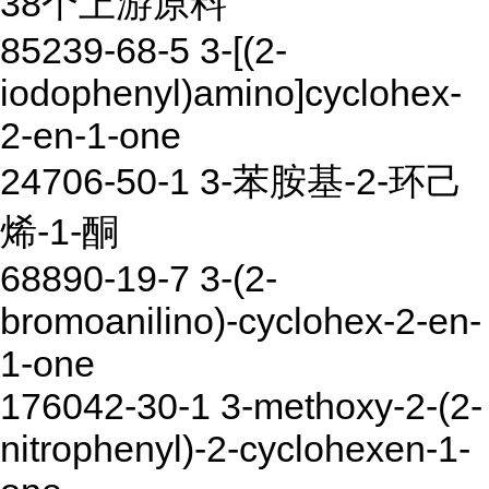
38个上游原料
85239-68-5 3-[(2-
iodophenyl)amino]cyclohex-
2-en-1-one
24706-50-1 3-苯胺基-2-环己
烯-1-酮
68890-19-7 3-(2-
bromoanilino)-cyclohex-2-en-
1-one
176042-30-1 3-methoxy-2-(2-
nitrophenyl)-2-cyclohexen-1-